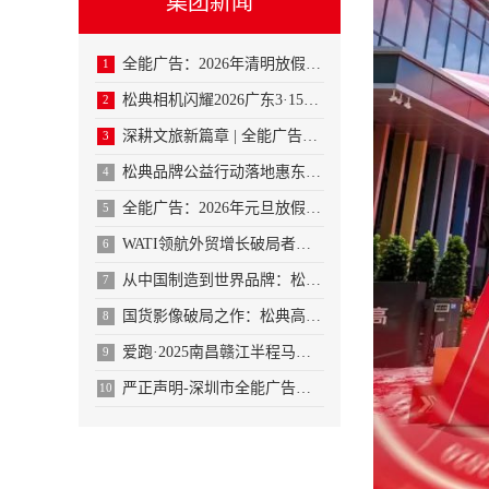
集团新闻
全能广告：2026年清明放假通知
1
松典相机闪耀2026广东3·15论坛，解码国货影像品牌跃迁之
2
深耕文旅新篇章 | 全能广告中标广东禅文化创意产业园·禅都文
3
松典品牌公益行动落地惠东：捐赠资金投入图书馆建设，并计划开设
4
全能广告：2026年元旦放假通知
5
WATI领航外贸增长破局者：打通获客到成交闭环， 外贸增长进
6
从中国制造到世界品牌：松典以自主技术赋能国货影像，开启全球化
7
国货影像破局之作：松典高交会首发大底卡片机，载誉“广东知名品
8
爱跑·2025南昌赣江半程马拉松燃情开跑，舒蕾携手全能广告集
9
严正声明‌-深圳市全能广告集团有限公司
10