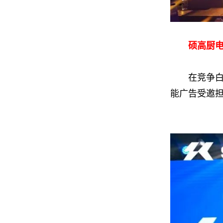
硕高厨
在竞争白热
能广告受邀