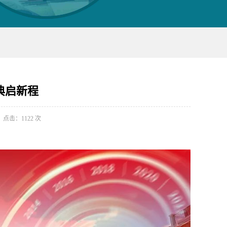
典启新程
点击：
1122
次