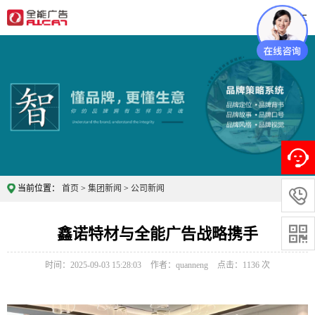
当前位置：
首页
>
集团新闻
>
公司新闻

鑫诺特材与全能广告战略携手

时间：2025-09-03 15:28:03
作者：quanneng
点击：
1136
次