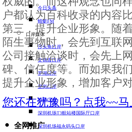
权威的。而这种观念也同
今日头条
户都认为百科收录的内容
蜻蜓FM
第三，提升企业形象。随
口岸媒体
陌生事物时，会先到互联
沙头角口岸
公司接触洽谈时，会先上
文锦渡口岸
碑、信任度等。而如果我
罗湖口岸
提升企业形象，增加客户
皇岗口岸
您还在犹豫吗？点我~~
福田口岸
深圳机场T3航站楼国际厅口岸
全网推广
深圳机场福永码头口岸