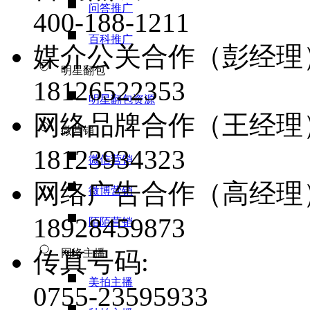
问答推广
400-188-1211
百科推广
媒介公关合作（彭经理
明星翻包
18126522353
明星翻包资源
网络品牌合作（王经理
微营销
18123934323
微信营销
网络广告合作（高经理
微博营销
18928459873
陌陌营销
网络主播
传真号码:
美拍主播
0755-23595933