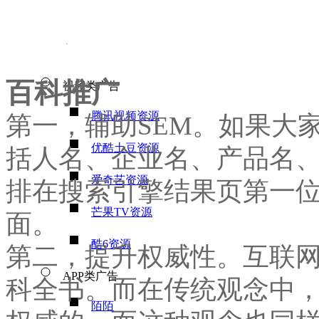
新媒体与线下广告
自媒体KOL营销
百科推广
视频类广告
腾讯视频资源
第一，辅助SEM。如果大
优酷土豆资源
括人名、企业名、产品名
爱奇艺资源
排在搜索引擎结果页第一
芒果TV资源
面。
酷6资源
第二，提升权威性。互联
APP类广告
科全书。而在传统观念中
陌陌