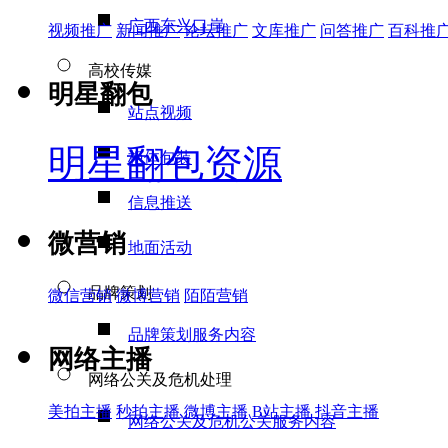
广西东兴口岸
视频推广
新闻推广
论坛推广
文库推广
问答推广
百科推
高校传媒
明星翻包
站点视频
明星翻包资源
柜体包装
信息推送
微营销
地面活动
品牌策划
微信营销
微博营销
陌陌营销
品牌策划服务内容
网络主播
网络公关及危机处理
美拍主播
秒拍主播
微博主播
B站主播
抖音主播
网络公关及危机公关服务内容