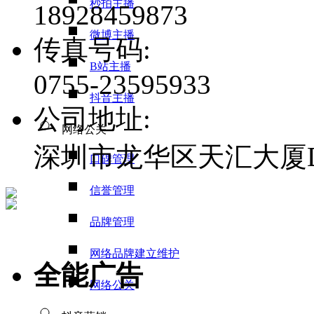
秒拍主播
18928459873
微博主播
传真号码:
B站主播
0755-23595933
抖音主播
公司地址:
网络公关
深圳市龙华区天汇大厦D栋
口碑管理
信誉管理
品牌管理
网络品牌建立维护
全能广告
网络公关