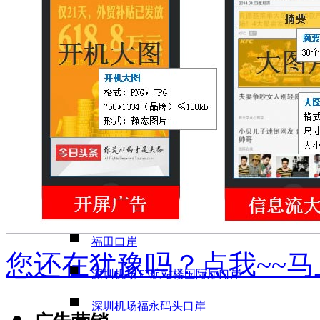
今日头条
蜻蜓FM
口岸媒体
沙头角口岸
文锦渡口岸
罗湖口岸
皇岗口岸
福田口岸
您还在犹豫吗？点我~~
深圳机场T3航站楼国际厅口岸
深圳机场福永码头口岸