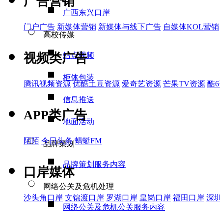
广告营销
广西东兴口岸
门户广告
新媒体营销
新媒体与线下广告
自媒体KOL营销
高校传媒
视频类广告
站点视频
柜体包装
腾讯视频资源
优酷土豆资源
爱奇艺资源
芒果TV资源
酷
信息推送
APP类广告
地面活动
陌陌
今日头条
蜻蜓FM
品牌策划
品牌策划服务内容
口岸媒体
网络公关及危机处理
沙头角口岸
文锦渡口岸
罗湖口岸
皇岗口岸
福田口岸
深
网络公关及危机公关服务内容