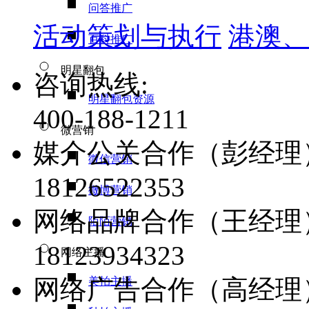
问答推广
活动策划与执行
港澳、
百科推广
明星翻包
咨询热线:
明星翻包资源
400-188-1211
微营销
媒介公关合作（彭经理
微信营销
18126522353
微博营销
网络品牌合作（王经理
陌陌营销
18123934323
网络主播
网络广告合作（高经理
美拍主播