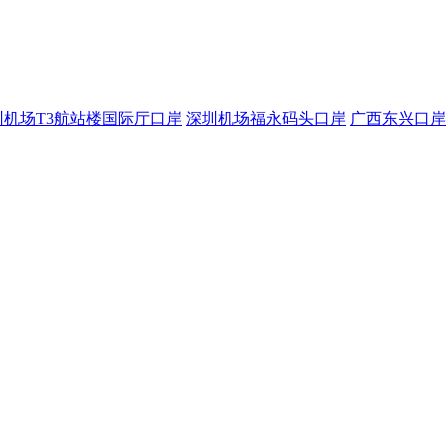
圳机场T3航站楼国际厅口岸
深圳机场福永码头口岸
广西东兴口岸