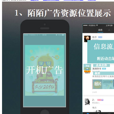
新媒体与线下广告
自媒体KOL营销
视频类广告
腾讯视频资源
优酷土豆资源
爱奇艺资源
芒果TV资源
酷6资源
APP类广告
陌陌
今日头条
蜻蜓FM
口岸媒体
沙头角口岸
文锦渡口岸
罗湖口岸
皇岗口岸
福田口岸
深圳机场T3航站楼国际厅口岸
深圳机场福永码头口岸
广西东兴口岸