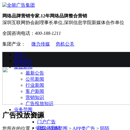
网络品牌营销专家.12年网络品牌整合营销
深圳互联网协会副理事长单位,深圳信息学院新媒体合作单位
全国咨询电话：
400-188-1211
集团产业：
微力传媒
危机公关
首页
集团简介
集团新闻
最新公告
公司新闻
行业新闻
客户新闻
营销知识
广告投放知识
业务范围
广告投放资源
广告营销
门户广告
新媒体营销
您所在的位置：
主页
>
业务范围
>
APP类广告
>
陌陌