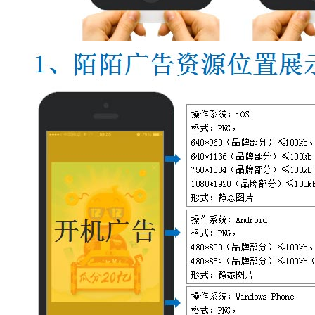
明星翻包资源
微营销
微信营销
微博营销
陌陌营销
网络主播
美拍主播
秒拍主播
微博主播
B站主播
抖音主播
网络公关
口碑管理
信誉管理
品牌管理
网络品牌建立维护
网络公关
抖音营销
抖音服务
小红书推广
小红书推广种草