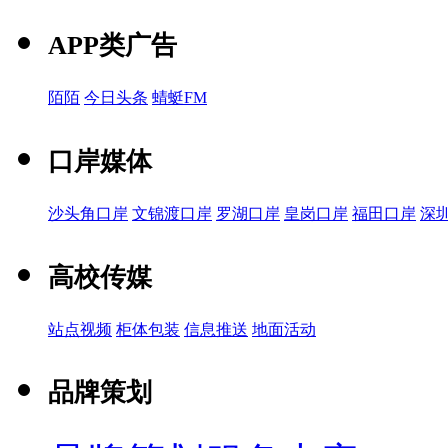
APP类广告
陌陌
今日头条
蜻蜓FM
口岸媒体
沙头角口岸
文锦渡口岸
罗湖口岸
皇岗口岸
福田口岸
深
高校传媒
站点视频
柜体包装
信息推送
地面活动
品牌策划