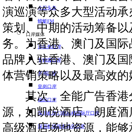
演巡演等众多大型活动承
今日头条
蜻蜓FM
策划、中期的活动筹备以
口岸媒体
务。为香港、澳门及国际
沙头角口岸
品牌入驻香港、澳门及国
文锦渡口岸
体营销策略以及最高效的
罗湖口岸
皇岗口岸
其次，全能广告香港分
福田口岸
源，如凯悦酒店、朗庭酒
深圳机场T3航站楼国际厅口岸
高级酒店场地资源，能够
深圳机场福永码头口岸