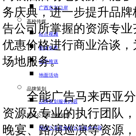
广西东兴口岸
务庆典，进一步提升品牌
高校传媒
告公司所掌握的资源专业
站点视频
优惠价格进行商业洽谈，
柜体包装
场地服务。
信息推送
地面活动
品牌策划
全能广告马来西亚分
品牌策划服务内容
资源及专业的执行团队，
网络公关及危机处理
晚宴、路演巡演等资源，
网络公关及危机公关服务内容