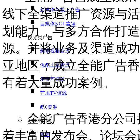
线下全渠道推广资源与活
新媒体与线下广告
自媒体KOL营销
划能力，与多方合作打造
视频类广告
源。并将业务及渠道成功
腾讯视频资源
亚地区，成立全能广告香
优酷土豆资源
有着大量成功案例。
爱奇艺资源
芒果TV资源
酷6资源
全能广告香港分公司拥
APP类广告
着丰富的发布会、论坛会
陌陌