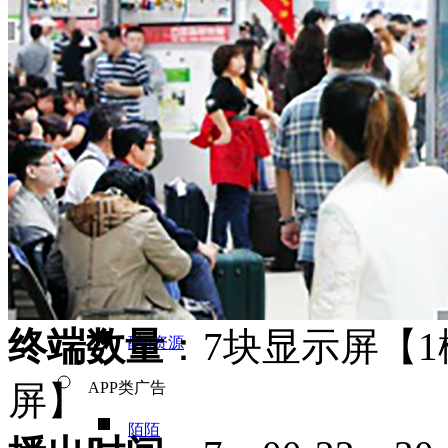
新媒体与线下广告
自媒体KOL营销
视频类广告
腾讯视频资源
优酷土豆资源
爱奇艺资源
芒果TV资源
终端数量
：7块显示屏【1
酷6资源
屏】
APP类广告
陌陌