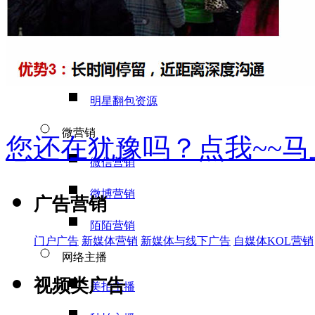
问答推广
百科推广
明星翻包
明星翻包资源
微营销
您还在犹豫吗？点我~~
微信营销
微博营销
广告营销
陌陌营销
门户广告
新媒体营销
新媒体与线下广告
自媒体KOL营销
网络主播
视频类广告
美拍主播