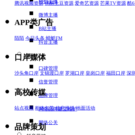
秒拍主播
腾讯视频资源
优酷土豆资源
爱奇艺资源
芒果TV资源
酷
微博主播
APP类广告
B站主播
陌陌
今日头条
蜻蜓FM
抖音主播
口岸媒体
网络公关
口碑管理
沙头角口岸
文锦渡口岸
罗湖口岸
皇岗口岸
福田口岸
深
信誉管理
高校传媒
品牌管理
站点视频
柜体包装
信息推送
地面活动
网络品牌建立维护
网络公关
品牌策划