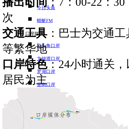
播出时间
：7：00-22：3
今日头条
次
蜻蜓FM
交通工具
：巴士为交通工
口岸媒体
等繁华地
沙头角口岸
文锦渡口岸
口岸特色
：24小时通关
罗湖口岸
居民为主
皇岗口岸
福田口岸
深圳机场T3航站楼国际厅口岸
深圳机场福永码头口岸