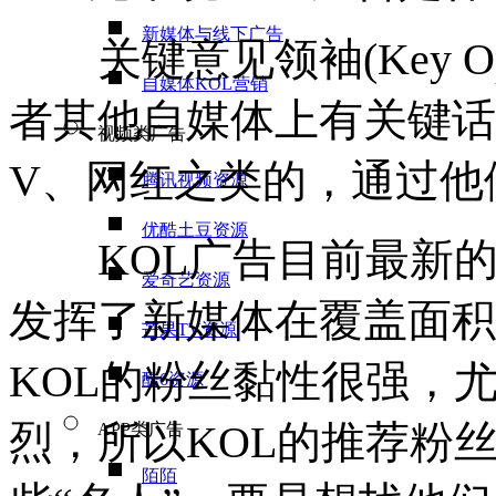
新媒体与线下广告
关键意见领袖(Key Opini
自媒体KOL营销
者其他自媒体上有关键话
视频类广告
V、网红之类的，通过他
腾讯视频资源
优酷土豆资源
KOL广告目前最新的
爱奇艺资源
发挥了新媒体在覆盖面积
芒果TV资源
KOL的粉丝黏性很强，
酷6资源
烈，所以KOL的推荐粉
APP类广告
陌陌