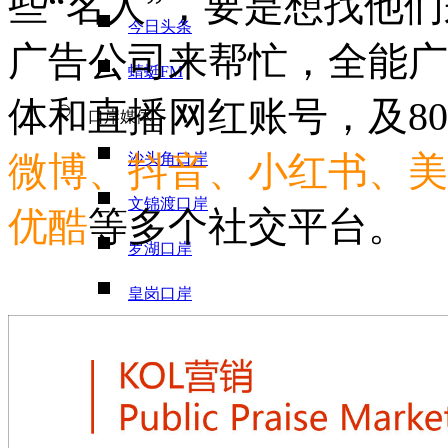
些“名人”，要是想找他
今日头条
广告公司来帮忙，全能广
蜻蜓FM
体和直播网红账号，及8
口岸媒体
微博、抖音、小红书、美
沙头角口岸
文锦渡口岸
优酷
等多个社交平台。
罗湖口岸
皇岗口岸
福田口岸
深圳机场T3航站楼国际厅口岸
深圳机场福永码头口岸