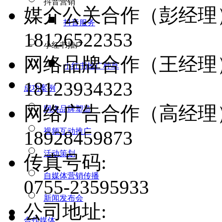
抖音营销
媒介公关合作（彭经理
抖音服务
18126522353
小红书推广
网络品牌合作（王经理
小红书推广种草
18123934323
成功案例
网络广告合作（高经理
网络品牌塑造
视频互动推广
18928459873
活动策划
传真号码:
自媒体营销传播
0755-23595933
新闻发布会
公司地址:
合作媒体