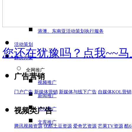
活动执行
活动策划与执行
港澳、东南亚活动策划执行服务
活动策划
您还在犹豫吗？点我~~
解决方案
全网推广
广告营销
视频推广
门户广告
新媒体营销
新媒体与线下广告
自媒体KOL营销
新闻推广
视频类广告
论坛推广
文库推广
腾讯视频资源
优酷土豆资源
爱奇艺资源
芒果TV资源
酷