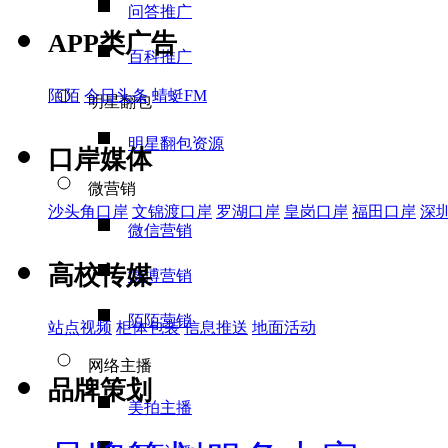
问答推广
APP类广告
百科推广
陌陌
今日头条
蜻蜓FM
明星翻包
明星翻包资源
口岸媒体
微营销
沙头角口岸
文锦渡口岸
罗湖口岸
皇岗口岸
福田口岸
深
微信营销
高校传媒
微博营销
陌陌营销
站点视频
柜体包装
信息推送
地面活动
网络主播
品牌策划
美拍主播