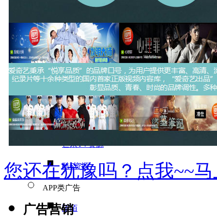
新媒体与线下广告
自媒体KOL营销
视频类广告
腾讯视频资源
优酷土豆资源
爱奇艺资源
芒果TV资源
您还在犹豫吗？点我~~
酷6资源
APP类广告
广告营销
陌陌