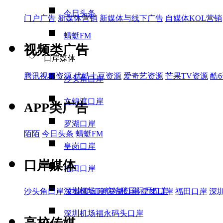
今日头条
门户广告
新媒体营销
新媒体与线下广告
自媒体KOL营销
蜻蜓FM
视频类广告
口岸媒体
腾讯视频资源
优酷土豆资源
爱奇艺资源
芒果TV资源
酷
沙头角口岸
文锦渡口岸
APP类广告
罗湖口岸
陌陌
今日头条
蜻蜓FM
皇岗口岸
口岸媒体
福田口岸
深圳机场T3航站楼国际厅口岸
沙头角口岸
文锦渡口岸
罗湖口岸
皇岗口岸
福田口岸
深
深圳机场福永码头口岸