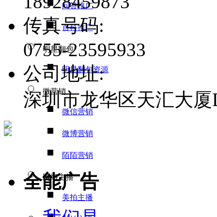
18928459873
问答推广
传真号码:
百科推广
0755-23595933
明星翻包
公司地址:
明星翻包资源
微营销
深圳市龙华区天汇大厦D栋
微信营销
微博营销
陌陌营销
全能广告
网络主播
美拍主播